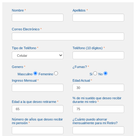
Nombre
*
Apellidos
*
Correo Electrónico
*
Tipo de Teléfono
*
Teléfono (10 dígitos)
*
Genero
*
¿Fumas?
*
Masculino
Femenino
Si
No
Ingreso Mensual
*
Edad Actual
*
% de mi sueldo que deseo recibir
Edad a la que deseo retirarme
*
durante mi retiro
*
Número de años que deseo recibir
¿Cuánto puedo ahorrar
mi pensión
*
mensualmente para mi Retiro?